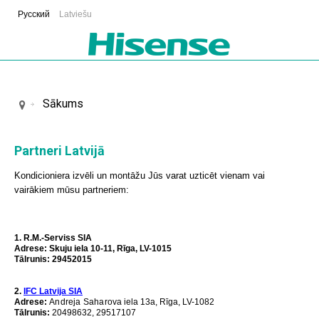
Русский
Latviešu
Sākums
Partneri Latvijā
Kondicioniera izvēli un montāžu Jūs varat uzticēt vienam vai
vairākiem mūsu partneriem:
1.
R.M.-Serviss SIA
Аdrese:
Skuju iela 10-11, Rīga, LV-1015
Tālrunis:
29452015
2.
IFC Latvija SIA
Adrese
:
Andreja Saharova
iela 13a, Rīga, LV-1082
Tālrunis
:
20498632, 29517107