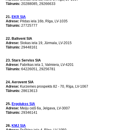
Tālrunis:
20288085, 29266633
21.
EKR SIA
Adrese
:
Pildas iela 16b, Rīga,
LV-1035
Tālrunis:
27725777
22. Baltvent SIA
Adrese:
Slokas iela 19, Jūrmala, LV-2015
Tālrunis:
29448161
23. Stars Serviss SIA
Adrese:
Fabrikas iela 1, Valmiera, LV-4201
Tālrunis:
64226051, 29256781
24. Aerovent SIA
Adrese:
Kurzemes prospekts 82 - 70, Rīga, LV-1067
Tālrunis:
28613613
25.
Ergolukss SIA
Adrese:
Meiju ceļš 6a, Jelgava, LV-3007
Tālrunis:
29346141
26.
KMJ SIA