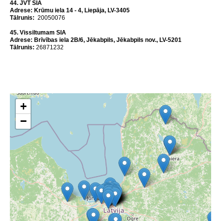
44.
JVT SIA
Аdrese: Krūmu iela 14 - 4, Liepāja, LV-3405
Tālrunis:
20050076
45. Vissiltumam SIA
Аdrese: Brīvības iela 2B/6, Jēkabpils, Jēkabpils nov., LV-5201
Tālrunis:
26871232
+
−