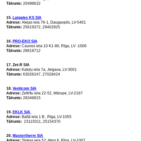
Tālrunis:
20498632
15.
Latgales KS SIA
Adrese
:
Alejas iela 76-1, Daugavpils, LV-5401
Tālrunis:
25619372, 29402925
16.
PRO-EKO SIA
Аdrese:
Caunes iela 10 K1-80, Rīga, LV -1006
Tālrunis:
28818712
17.
Zet-R SIA
Adrese
:
Katoļu iela 7a, Jelgava, LV-3001
Tālrunis:
63026247, 27028424
18.
Venticom SIA
Adrese
:
Zeltrītu iela 22-52, Mārupe, LV-2167
Tālrunis:
28346815
19.
EKLK SIA
Аdrese:
Baltā iela 1 B , Rīga, LV-1055
Tālrunis:
23115011, 25154370
20.
Mastertherm SIA
Adrese
:
Slokas iela 52, liters 6, Rīga,
LV-1007