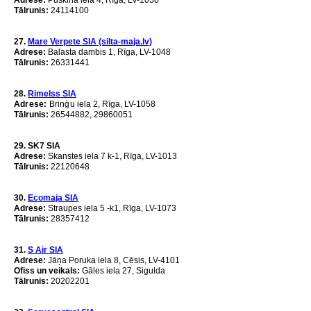
Adrese:
Puškina iela 4, Rīga, LV-1050
Tālrunis:
24114100
27.
Mare Verpete SIA (silta-maja.lv)
Аdrese:
Balasta dambis 1, Rīga, LV-1048
Tālrunis:
26331441
28.
Rimelss SIA
Adrese:
Brinģu
iela 2, Rīga, LV-1058
Tālrunis:
26544882, 29860051
29. SK7 SIA
Аdrese:
Skanstes iela 7 k-1, Rīga, LV-1013
Tālrunis:
22120648
30.
Ecomaja SIA
Adrese:
Straupes iela 5 -k1, Rīga, LV-1073
Tālrunis:
28357412
31.
S Air
SIA
Adrese:
Jāņa Poruka iela 8, Cēsis, LV-4101
Ofiss un veikals:
Gāles iela 27, Sigulda
Tālrunis:
20202201