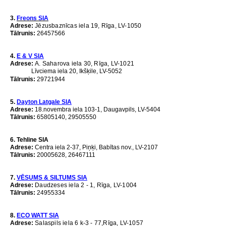
3.
Freons SIA
Adrese
:
Jēzusbaznīcas iela 19, Rīga, LV-1050
Tālrunis
:
26457566
4.
E & V SIA
Adrese
:
A. Saharova iela 30, Rīga, LV-1021
Līvciema iela 20, Ikšķile, LV-5052
Tālrunis
:
29721944
5.
Dayton Latgale SIA
Adrese
:
18.novembra iela 103-1, Daugavpils, LV-5404
Tālrunis
:
65805140, 29505550
6. Tehline SIA
Adrese
:
Centra iela 2-37, Piņķi, Babītas nov., LV-2107
Tālrunis:
20005628, 26467111
7.
VĒSUMS & SILTUMS SIA
Adrese
:
Daudzeses iela 2 - 1, Rīga, LV-1004
Tālrunis
:
24955334
8.
ECO WATT SIA
Adrese
:
Salaspils iela 6 k-3 - 77,Rīga, LV-1057