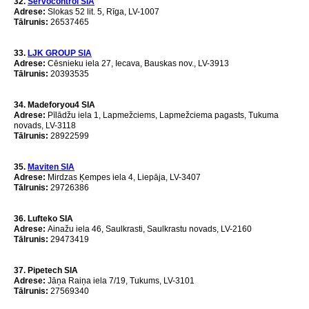
32
.
Servocontrol SIA
Аdrese:
Slokas 52 lit. 5, Rīga, LV-1007
Tālrunis:
26537465
33
.
LJK
GROUP
SIA
Аdrese:
Cēsnieku iela 27, Iecava, Bauskas nov., LV-3913
Tālrunis:
20393535
34. Madeforyou4 SIA
Аdrese:
Pīlādžu iela 1, Lapmežciems, Lapmežciema pagasts, Tukuma
novads, LV-3118
Tālrunis:
28922599
35.
Maviten SIA
Аdrese:
Mirdzas Ķempes iela 4, Liepāja, LV-3407
Tālrunis:
29726386
36. Lufteko SIA
Аdrese:
Ainažu iela 46, Saulkrasti, Saulkrastu novads, LV-2160
Tālrunis:
29473419
37. Pipetech SIA
Аdrese:
Jāņa Raiņa iela 7/19, Tukums, LV-3101
Tālrunis:
27569340