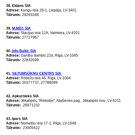
38. Eldans SIA
Аdrese:
Kungu iela 29-1, Liepāja, LV-3401
Tālrunis:
29293348
39.
M.MD1 SIA
Аdrese:
Stacijas iela 12A, Valmiera, LV-4201
Tālrunis:
27727967
40.
Info Baltic SIA
Аdrese:
Ganību dambis 22d, Rīga, LV-1045
Tālrunis:
22832699
41.
SILTUMSŪKŅU CENTRS SIA
Аdrese:
Robežu iela 46, Rīga, LV-1004
Tālrunis:
20377737, 27788099
42. Apkurnieks SIA
Аdrese:
Jēkabpils
,
"Riekstiņi", Atašienes pag., Jēkabpils nov., LV-5211
Tālrunis:
26871232
43. Ipars SIA
Аdrese:
Nometņu iela 17-2, Rīga, LV-1048
Tālrunis:
23005422