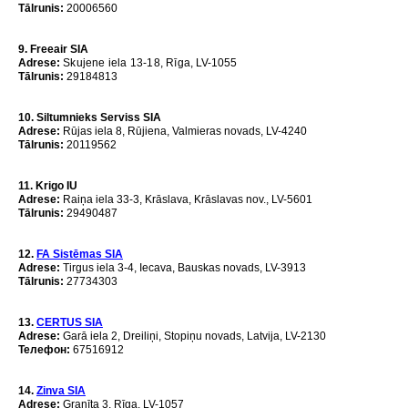
Tālrunis
:
20006560
9. Freeair SIA
Adrese
:
Skujene iela 13-18, Rīga
, LV-1055
Tālrunis:
29184813
10. Siltumnieks Serviss SIA
Adrese:
Rūjas iela 8, Rūjiena, Valmieras novads, LV-4240
Tālrunis:
20119562
11. Krigo IU
Adrese
:
Raiņa iela 33-3, Krāslava, Krāslavas nov., LV-5601
Tālrunis:
29490487
12.
FA Sistēmas SIA
Adrese
:
Tirgus iela 3-4, Iecava, Bauskas novads, LV-3913
Tālrunis:
27734303
13.
CERTUS SIA
Adrese
:
Garā iela 2, Dreiliņi, Stopiņu novads, Latvija, LV-2130
Телефон:
67516912
14.
Zinva SIA
Adrese:
Granīta 3
, Rīga, LV-1057