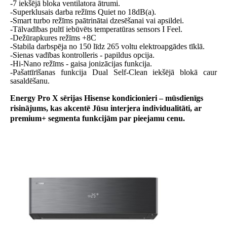
-7 iekšējā bloka ventilatora ātrumi.
-Superklusais darba režīms Quiet no 18dB(a).
-Smart turbo režīms paātrinātai dzesēšanai vai apsildei.
-Tālvadības pultī iebūvēts temperatūras sensors I Feel.
-Dežūrapkures režīms +8C
-Stabila darbspēja no 150 līdz 265 voltu elektroapgādes tīklā.
-Sienas vadības kontrolleris - papildus opcija.
-Hi-Nano režīms - gaisa jonizācijas funkcija.
-Pašattīrīšanas funkcija Dual Self-Clean iekšējā blokā caur
sasaldēšanu.
Energy Pro X sērijas Hisense kondicionieri – mūsdienīgs
risinājums, kas akcentē Jūsu interjera individualitāti, ar
premium+ segmenta funkcijām par pieejamu cenu.