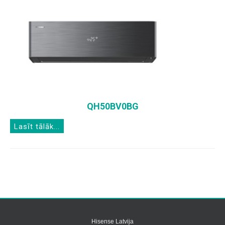
QH50BV0BG
Lasīt tālāk...
Hisense Latvija