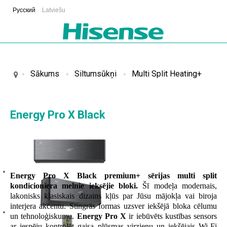
Русский
Latviešu
Sākums
Siltumsūkņi
Multi Split Heating+
Energy Pro X Black
Energy Pro X Black premium+ sērijas multi split
kondicioniera melnie ieksējie bloki.
Šī modeļa modernais,
lakonisks klasiskais dizains kļūs par Jūsu mājokļa vai biroja
interjera akcentu. Stingrās formas uzsver iekšējā bloka cēlumu
un tehnoloģiskumu.
Energy Pro X
ir iebūvēts kustības sensors
ar iespēju kontrolēt gaisa plūsmas virzienu un iekšējais Wi-Fi