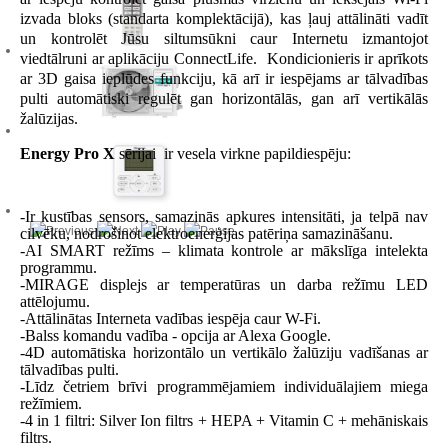
izvada bloks (standarta komplektācijā), kas ļauj attālināti vadīt
un kontrolēt Jūsu siltumsūkni caur Internetu izmantojot
viedtālruni ar aplikāciju ConnectLife. Kondicionieris ir aprīkots
ar 3D gaisa ieplūdes funkciju, kā arī ir iespējams ar tālvadības
pulti automātiski regulēt gan horizontālās, gan arī vertikālās
žalūzijas.
Energy Pro X
sērijai ir vesela virkne papildiespēju:
-Ir kustības sensors, samazinās apkures intensitāti, ja telpā nav
cilvēku, nodrošinot elektroenerģijas patēriņa samazināšanu.
-AI SMART režīms – klimata kontrole ar mākslīga intelekta
programmu.
-MIRAGE displejs ar temperatūras un darba režīmu LED
attēlojumu.
-Attālinātas Interneta vadības iespēja caur W-Fi.
-Balss komandu vadība - opcija ar Alexa Google.
-4D automātiska horizontālo un vertikālo žalūziju vadīšanas ar
tālvadības pulti.
-Līdz četriem brīvi programmējamiem individuālajiem miega
režīmiem.
-4 in 1 filtri: Silver Ion filtrs + HEPA + Vitamin C + mehāniskais
filtrs.