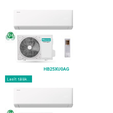
HB25XU0AG
Lasīt tālāk...