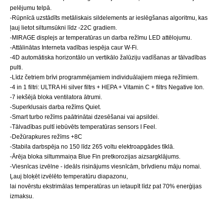
pelējumu telpā.
-Rūpnīcā uzstādīts metāliskais sildelements ar ieslēgšanas algoritmu, kas
ļauj lietot siltumsūkni līdz -22C gradiem.
-MIRAGE displejs ar temperatūras un darba režīmu LED attēlojumu.
-Attālinātas Interneta vadības iespēja caur W-Fi.
-4D automātiska horizontālo un vertikālo žalūziju vadīšanas ar tālvadības
pulti.
-Līdz četriem brīvi programmējamiem individuālajiem miega režīmiem.
-4 in 1 filtri: ULTRA Hi silver filtrs + HEPA + Vitamin C + filtrs Negative Ion.
-7 iekšējā bloka ventilatora ātrumi.
-Superklusais darba režīms Quiet.
-Smart turbo režīms paātrinātai dzesēšanai vai apsildei.
-Tālvadības pultī iebūvēts temperatūras sensors I Feel.
-Dežūrapkures režīms +8C
-Stabila darbspēja no 150 līdz 265 voltu elektroapgādes tīklā.
-Ārēja bloka siltummaiņa Blue Fin pretkorozijas aizsargklājums.
-Viesnīcas izvēlne - ideāls risinājums viesnīcām, brīvdienu māju nomai.
Ļauj bloķēt izvēlēto temperatūru diapazonu,
lai novērstu ekstrimālas temperatūras un ietaupīt līdz pat 70% enerģijas
izmaksu.