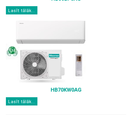
Lasīt tālāk...
HB70KW0AG
Lasīt tālāk...