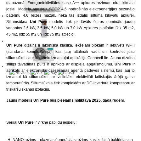
diapazonā. Energoefektivitātes klase A++ apkures režīmam otrai klimata
joslai. Modeļa augstais SCOP 4,6 nodrošinās elektroenerģijas sezonālo
patēriņu 4,6 reizes mazāk, nekā tas izdalīs siltuma kilovatu apkurei.
Siltumsūkņa
Uni Pure
modelis tiek piedāvāts četros nominālo jaudu
variantos 2,6 kW, 3,5 kW, 5,0 kW un 7,0 kW. Apkures platībām līdz 35 m2,
45 m2, līdz 55 m2 un līdz 75 m2 attiecīgi.
Uni Pure
dizains ir lakoniskā klasika. Iekšējam blokam ir iebūvēts Wi-Fi
(standarta komplektācijā), kas ļauj attālināti vadīt un kontrolēt jūsu
siltumsūkni caur Internetu izmantojot aplikāciju ConnectLife. Jauna dizaina
stilīgs tālvadības pults ir aprīkots ar displeja apgaismojumu.
Uni Pure
ir
aprīkots ar elektronisku dzesēšanas aģenta padeves sistēmu, kas ļauj to
izmantot kā siltumsūkni, ar vislielāko efektivitāti kritiskajās ārējā gaisa
temperatūrās. Siltumsūknis tiek komplektēts ar DC-invertora kompresoru ar
trīskāršu skaņas izolāciju.
Jauns modelis Uni Pure būs pieejams noliktavā 2025. gada rudenī.
Sērijai
Uni Pure
ir virkne papildu iespēju:
-HI-NANO režīms – plazmas ģenerācijas režīms, kas iznīcinā baktērijas un