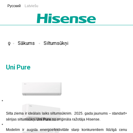
Русский
Latviešu
Sākums
Siltumsūkņi
Uni Pure
Silta ziema ir ideālais laiks siltumsūknim. 2025. gada jaunums – standart+
sērijas siltumsūkņi
Uni Pure
no oriģināla ražotāja Hisense.
Modelim ir augsta energoefektivitāte starp konkurentiem līdzīgā cenu