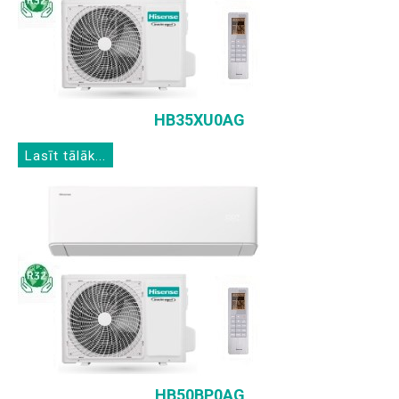
HB35XU0AG
Lasīt tālāk...
HB50BP0AG