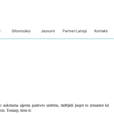
i
Siltumsūkņi
Jaunumi
Partneri Latvijā
Kontakti
sko aukstuma aģenta padeves sistēmu, tādējādi ļaujot to izmantot kā
em. Tostarp, tiem ir: