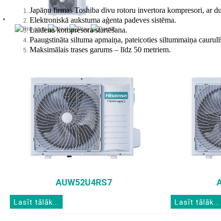
Japāņu firmas Toshiba divu rotoru invertora kompresori, ar du
Elektroniskā aukstuma aģenta padeves sistēma.
Laidena kompresora startēšana.
Paaugstināta siltuma apmaiņa, pateicoties siltummaiņa caurul
Maksimālais trases garums – līdz 50 metriem.
AUW52U4RS7
Lasīt tālāk...
Lasīt tālāk...