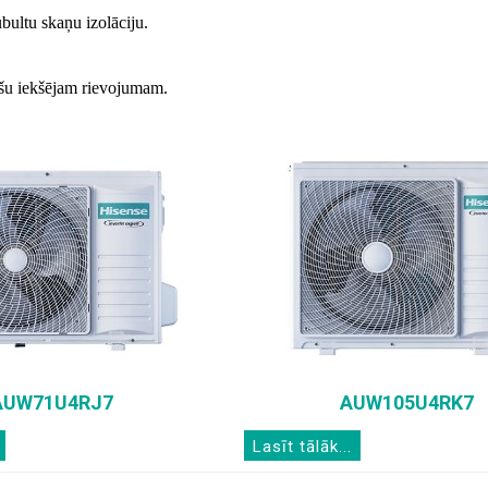
bultu skaņu izolāciju.
īšu iekšējam rievojumam.
AUW71U4RJ7
AUW105U4RK7
Lasīt tālāk...