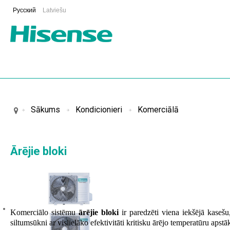
Русский
Latviešu
Sākums
Kondicionieri
Komerciālā
Ārējie bloki
Komerciālo sistēmu
ārējie bloki
ir paredzēti viena iekšējā kasešu
siltumsūkni ar vislielāko efektivitāti kritisku ārējo temperatūru apstā