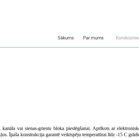
Sākums
Par mums
Kondicionier
, kanāla vai sienas-griestu bloka pieslēgšanai. Aprīkots ar elektroni
kļos.
Īpaša konstrukcija garantē veiktspēju temperatūrai līdz -15 C grādi