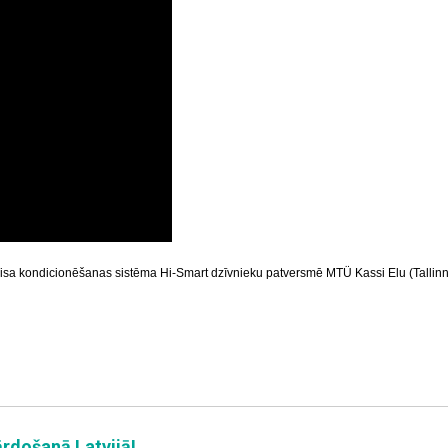
gaisa kondicionēšanas sistēma Hi-Smart dzīvnieku patversmē
MTÜ Kassi Elu
(Tallinn
rdošanā Latvijā!