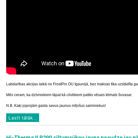
Labdarības akcijas laikā no FrostPro OU Igaunijā, bez maksas tika uzstādīta 
Mēs ceram, ka dzīvniekiem tāpat kā cilvēkiem patiks vēsais klimats šovasar.
N.B. Kaķi joprojām gaida savus jaunus mīļošus saimniekus!
Lasīt tālāk...
Hi-Therma II R290 siltumsūkņu jauna paaudze jau pā