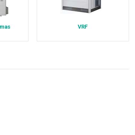
ēmas
VRF