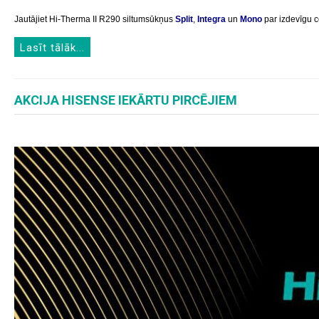
Jautājiet Hi-Therma II R290 siltumsūkņus
Split
,
Integra
un
Mono
par izdevīgu 
Lasīt tālāk...
AKCIJA HISENSE IEKĀRTU PIRCĒJIEM