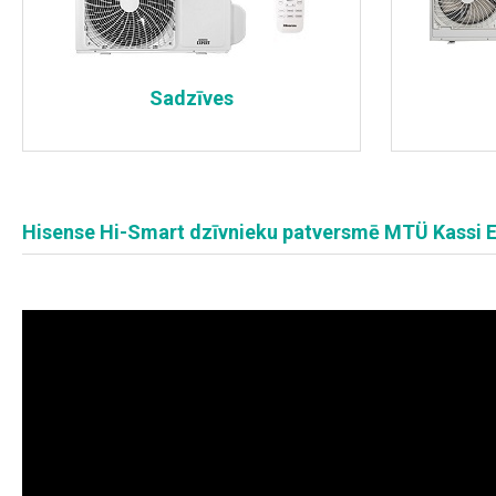
Sadzīves
Hisense Hi-Smart dzīvnieku patversmē MTÜ Kassi E