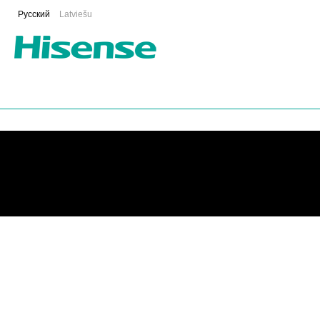
Русский
Latviešu
Hisense
Energy Nordic Pro
siltumsūknis, maksimāla energoefektivitāte A+ trešaja
Hisense kondicionētāji
Fresh Air
sērijas, visprogresīvākā klimata vadība jūsu telp
Hisense
Energy Pro X
sērijas siltumsūkņi silti baltā matēta krāsā un grafita matē
Wings
standarta+ sērijas kondicionieris Hisense ar lieliskiem tehniskiem parametr
Hisense siltumsūknis
Energy Pro Plus
sērijas, maksimālā īpašību kopuma attiecī
Hisense
Hi-Therma II
sērijas siltumsūkņi, ar jaunu aukstumaģentu R290! Maksimāla