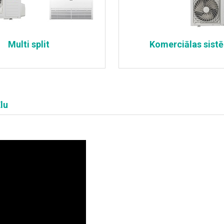
Multi split
Komerciālas sist
lu