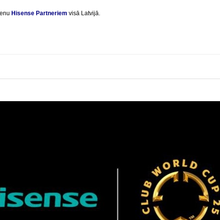
cenu
Hisense Partneriem
visā Latvijā.