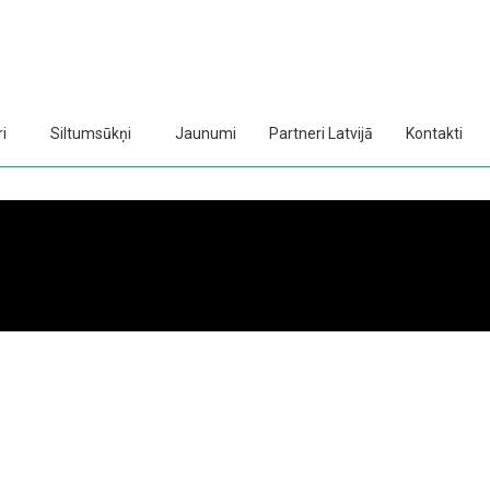
i
Siltumsūkņi
Jaunumi
Partneri Latvijā
Kontakti
30C āra gaisa temperatūras.
->>>
ktācijā un daudz kas cits.
->>>
irāk informācijas
->>>
oja telpās.
->>>
>>>
īšana līdz +75C.
->>>