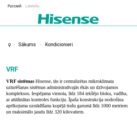
Русский
Latviešu
Sākums
Kondicionieri
VRF
VRF sistēmas
Hisense
,
tās ir centralizētas mikroklimata
uzturēšanas sistēmas administratīvajās ēkās un dzīvojamos
kompleksos. Iespējama vienota, līdz 184 iekšējo bloku, vadība,
ar attālinātas kontroles funkciju. Īpaša konstrukcija nodrošina
aprīkojuma uzstādīšanu kopējā trašu garumā līdz 1000 metriem
un maksimālo jaudu līdz 320 kilovatiem.