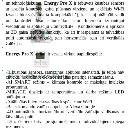
un tehnoloģiskumu.
Energy Pro X
ir iebūvēts kustības sensors
ar iespēju kontrolēt gaisa plūsmas virzienu un iekšējais Wi-Fi
izvada bloks (standarta komplektācijā), kas ļauj attālināti vadīt
un kontrolēt Jūsu siltumsūkni caur Internetu izmantojot
viedtālruni ar aplikāciju ConnectLife. Kondicionieris ir aprīkots
ar 3D gaisa ieplūdes funkciju, kā arī ir iespējams ar tālvadības
pulti automātiski regulēt gan horizontālās, gan arī vertikālās
žalūzijas.
Energy Pro X
sērijai ir vesela virkne papildiespēju:
-Ir kustības sensors, samazinās apkures intensitāti, ja telpā nav
cilvēku, nodrošinot elektroenerģijas patēriņa samazināšanu.
-AI SMART režīms – klimata kontrole ar mākslīga intelekta
programmu.
-MIRAGE displejs ar temperatūras un darba režīmu LED
attēlojumu.
-Attālinātas Interneta vadības iespēja caur W-Fi.
-Balss komandu vadība - opcija ar Alexa Google.
-4D automātiska horizontālo un vertikālo žalūziju vadīšanas ar
tālvadības pulti.
-Līdz četriem brīvi programmējamiem individuālajiem miega
režīmiem.