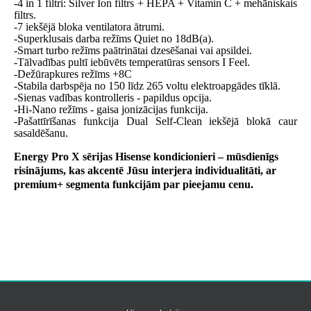
-4 in 1 filtri: Silver Ion filtrs + HEPA + Vitamin C + mehāniskais
filtrs.
-7 iekšējā bloka ventilatora ātrumi.
-Superklusais darba režīms Quiet no 18dB(a).
-Smart turbo režīms paātrinātai dzesēšanai vai apsildei.
-Tālvadības pultī iebūvēts temperatūras sensors I Feel.
-Dežūrapkures režīms +8C
-Stabila darbspēja no 150 līdz 265 voltu elektroapgādes tīklā.
-Sienas vadības kontrolleris - papildus opcija.
-Hi-Nano režīms - gaisa jonizācijas funkcija.
-Pašattīrīšanas funkcija Dual Self-Clean iekšējā blokā caur
sasaldēšanu.
Energy Pro X sērijas Hisense kondicionieri – mūsdienīgs
risinājums, kas akcentē Jūsu interjera individualitāti, ar
premium+ segmenta funkcijām par pieejamu cenu.