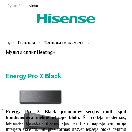
Русский
Latviešu
Главная
Тепловые насосы
Мульти сплит Heating+
Energy Pro X Black
Energy Pro X Black premium+ sērijas multi split
kondicioniera melnie ieksējie bloki.
Šī modeļa modernais,
lakonisks klasiskais dizains kļūs par Jūsu mājokļa vai biroja
interjera akcentu. Stingrās formas uzsver iekšējā bloka cēlumu