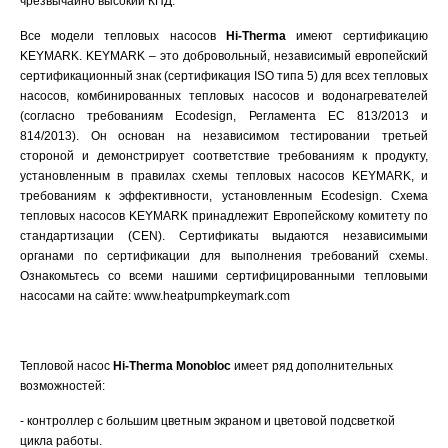
чрезвычайно высокий КПД.
Все модели тепловых насосов
Hi-Therma
имеют сертификацию
KEYMARK. KEYMARK – это добровольный, независимый европейский
сертификационный знак (сертификация ISO типа 5) для всех тепловых
насосов, комбинированных тепловых насосов и водонагревателей
(согласно требованиям Ecodesign, Регламента ЕС 813/2013 и
814/2013). Он основан на независимом тестировании третьей
стороной и демонстрирует соответствие требованиям к продукту,
установленным в правилах схемы тепловых насосов KEYMARK, и
требованиям к эффективности, установленным Ecodesign. Схема
тепловых насосов KEYMARK принадлежит Европейскому комитету по
стандартизации (CEN). Сертификаты выдаются независимыми
органами по сертификации для выполнения требований схемы.
Ознакомьтесь со всеми нашими сертифицированными тепловыми
насосами на сайте:
www.heatpumpkeymark.com
Тепловой насос
Hi-Therma
Monobloc
имеет ряд дополнительных
возможностей:
- контроллер с большим цветным экраном и цветовой подсветкой
цикла работы.