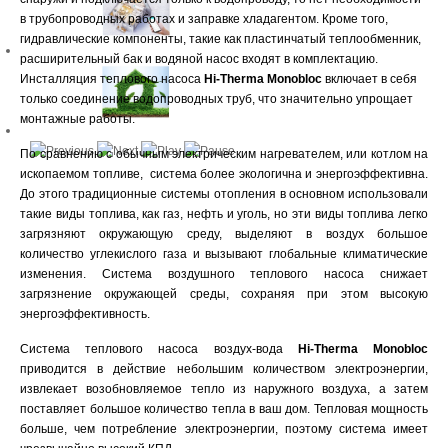
в трубопроводных работах и заправке хладагентом. Кроме того,
гидравлические компоненты, такие как пластинчатый теплообменник,
расширительный бак и водяной насос входят в комплектацию.
Инсталляция теплового насоса
Hi-Therma Monobloc
включает в себя
только соединение водопроводных труб, что значительно упрощает
монтажные работы.
По сравнению с обычным электрическим нагревателем, или котлом на
ископаемом топливе, система более экологична и энергоэффективна.
До этого традиционные системы отопления в основном использовали
такие виды топлива, как газ, нефть и уголь, но эти виды топлива легко
загрязняют окружающую среду, выделяют в воздух большое
количество углекислого газа и вызывают глобальные климатические
изменения. Система воздушного теплового насоса снижает
загрязнение окружающей среды, сохраняя при этом высокую
энергоэффективность.
Система теплового насоса воздух-вода
Hi-Therma
Monobloc
приводится в действие небольшим количеством электроэнергии,
извлекает возобновляемое тепло из наружного воздуха, а затем
поставляет большое количество тепла в ваш дом. Тепловая мощность
больше, чем потребление электроэнергии, поэтому система имеет