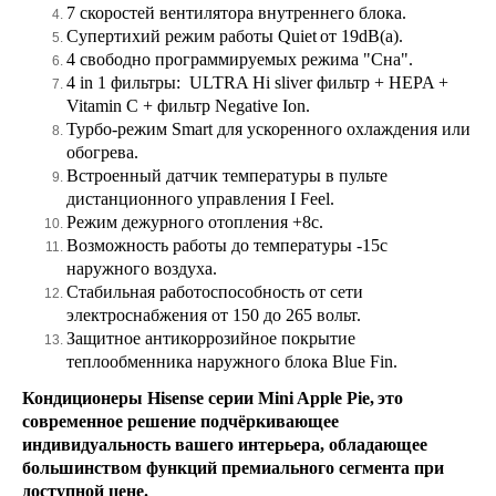
7 скоростей вентилятора внутреннего блока.
Супертихий режим работы
Quiet
от 19
dB(a).
4 свободно программируемых режима "Сна".
4 in 1 фильтры: ULTRA Hi sliver фильтр + HEPA +
Vitamin C + фильтр Negative Ion.
Турбо-режим
Smart
для ускоренного охлаждения или
обогрева.
Встроенный датчик температуры в пульте
дистанционного управления
I Feel.
Режим дежурного отопления +8с.
Возможность работы до температуры -15с
наружного воздуха.
Стабильная работоспособность от сети
электроснабжения от 150 до 265 вольт.
Защитное антикоррозийное покрытие
теплообменника наружного блока
Blue Fin.
Кондиционеры
Hisense
серии
Mini Apple Pie
,
это
современное решение подчёркивающее
индивидуальность вашего интерьера, обладающее
большинством функций премиального сегмента при
доступной цене.