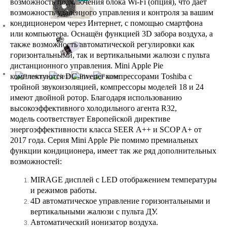
возможность подключения блока Wi-Fi (опция), что даёт
возможность удалённого управления и контроля за вашим
кондиционером через Интернет, с помощью смартфона
или компьютера. О
снащён функцией 3
D
забора воздуха, а
также возможность автоматической регулировки как
горизонтальными, так и вертикальными жалюзи с пульта
дистанционного управления. Mini Apple Pie
комплектуются
DC-inverter
компрессорами
Toshiba
с
тройной звукоизоляцией, компрессоры моделей 18 и 24
имеют двойной ротор. Благодаря использованию
высокоэффективного холодильного агента R32,
модель соответствует Европейской директиве
энергоэффективности класса SEER А++ и SCOP A+ от
2017 года.
С
ерия
Mini Apple Pie помимо
премиальных
функции кондиционера, имеет так же ряд дополнительных
возможностей:
MIRAGE
дисплей с
LED
отображением температуры
и режимов работы.
4D
автоматическое управление горизонтальными и
вертикальными жалюзи с пульта ДУ.
Автоматический ионизатор воздуха.